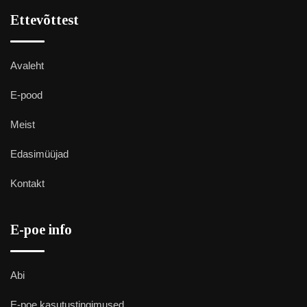
Ettevõttest
Avaleht
E-pood
Meist
Edasimüüjad
Kontakt
E-poe info
Abi
E-poe kasutustingimused