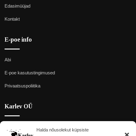
Edasimüüjad
Kontakt
E-poe info
Abi
E-poe kasutustingimused
Privaatsuspoliitika
Karlev OÜ
Halda nõusolekut küpsiste
Elektroni 2, Kristiine linnaosa, Tallinn 13415