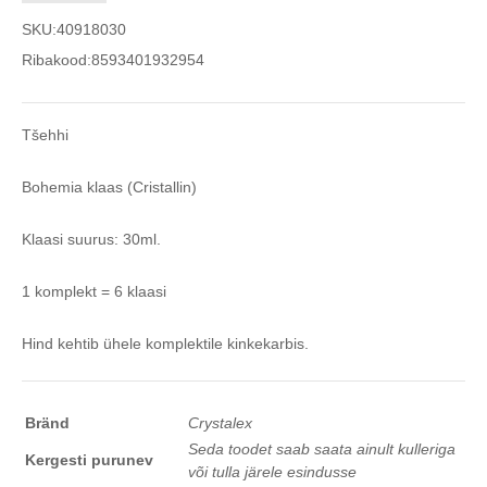
SKU:
40918030
Ribakood:
8593401932954
Tšehhi
Bohemia klaas (Cristallin)
Klaasi suurus: 30ml.
1 komplekt = 6 klaasi
Hind kehtib ühele komplektile kinkekarbis.
Bränd
Crystalex
Seda toodet saab saata ainult kulleriga
Kergesti purunev
või tulla järele esindusse