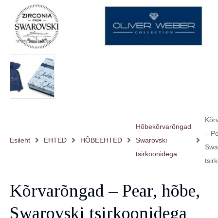
Kõr
Hõbekõrvarõngad
– Pe
Esileht
EHTED
HÕBEEHTED
Swarovski
Swa
tsirkoonidega
tsir
Kõrvarõngad – Pear, hõbe,
Swarovski tsirkoonidega