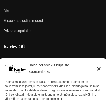
Abi
E-poe kasutustingimused
Privaatsuspoliitika
Karlev OÜ
Halda nõusolekut küpsiste
Elektroni 2, Kristiine linnaosa, Tallinn 13415
Kaart:
Google Maps
kasutamiseks
+372 657 9687
Parima kasutuskogemuse pakkumiseks kasutame seadme teabe
salvestamiseks ja/või juurdepääsemiseks küpsised. Nendega nõustumine
võimaldab meil töödelda andmeid, nagu sirvimiskäitumine või kordumatud
karlev@kristall.ee
ID-d sellel saidil. Nõusoleku mitteandmine või nõusoleku tagasivõtmine
võib mõjutada teatud funktsioonide toimimist.