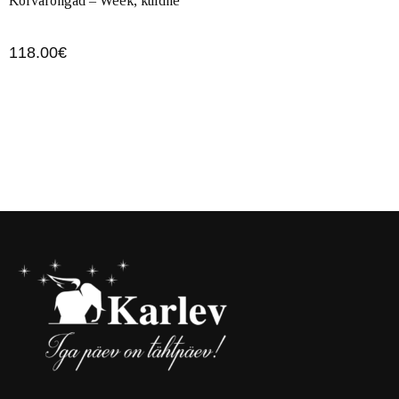
Kõrvarõngad – Week, kuldne
118.00
€
Lisa korvi