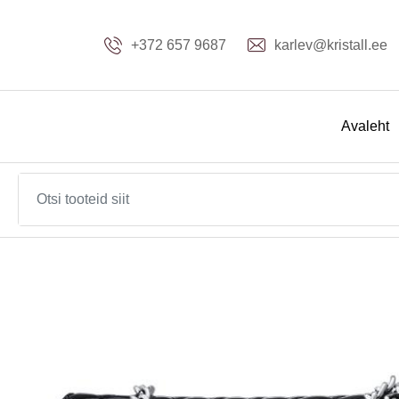
+372 657 9687
karlev@kristall.ee
Avaleht