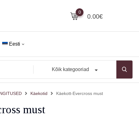
0
0.00
€
Eesti
Kõik kategooriad
INGITUSED
Käekotid
Käekott-Evercross must
cross must