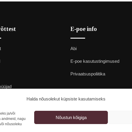
õttest
E-poe info
t
Abi
d
E-poe kasutustingimused
Privaatsuspoliitika
müüjad
Halda nõusolekut küpsiste kasutamiseks
t
ks ja/või
Nõustun kõigiga
a andmeid, nagu
 või nõusoleku