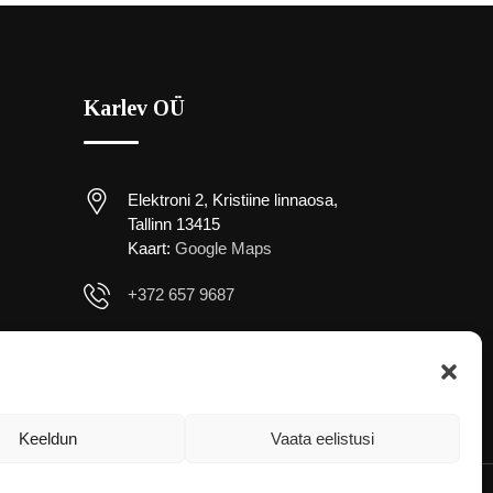
Karlev OÜ
Elektroni 2, Kristiine linnaosa,
Tallinn 13415
Kaart:
Google Maps
+372 657 9687
karlev@kristall.ee
Keeldun
Vaata eelistusi