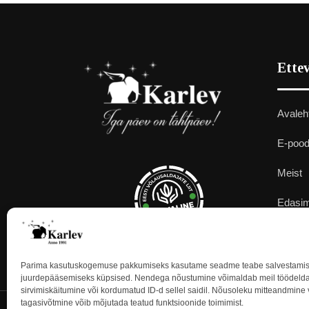
Ettev
Avaleh
E-poo
Meist
Edasi
®
Kontak
Parima kasutuskogemuse pakkumiseks kasutame seadme teabe salvestamise
juurdepääsemiseks küpsised. Nendega nõustumine võimaldab meil töödeld
sirvimiskäitumine või kordumatud ID-d sellel saidil. Nõusoleku mitteandmine
tagasivõtmine võib mõjutada teatud funktsioonide toimimist.