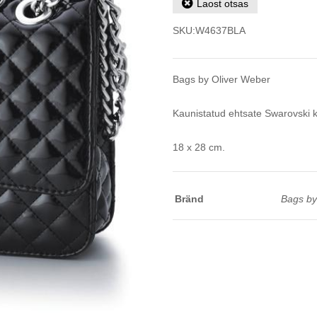
Laost otsas
SKU:
W4637BLA
Bags by Oliver Weber
Kaunistatud ehtsate Swarovski kr
18 x 28 cm.
Bränd
Bags by