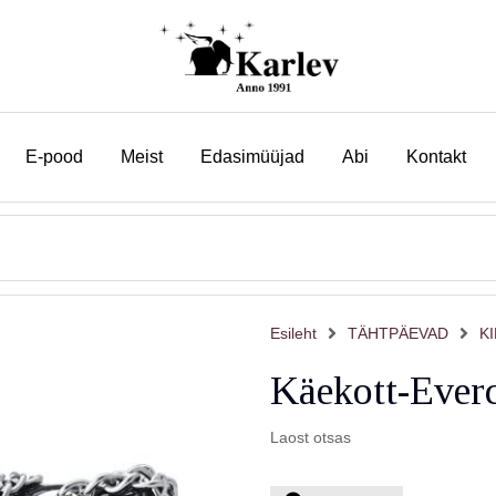
E-pood
Meist
Edasimüüjad
Abi
Kontakt
Esileht
TÄHTPÄEVAD
K
Käekott-Ever
Laost otsas