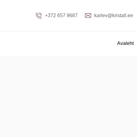
+372 657 9687
karlev@kristall.ee
Avaleht