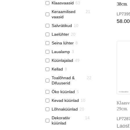
Klaasvaasid
63
38cm.
Keraamilised
21
LP739
vaasid
58.00
Salvrätikud
10
Laelühter
20
Seina lühter
8
Laualamp
3
Küünlajalad
49
Kellad
8
Toalõhnad &
22
Difuuserid
Öko küünlad
5
Kevad küünlad
10
Klaasv
29cm.
Lõhnaküünlad
20
Dekoratiiv
14
LP728
küünlad
Laost