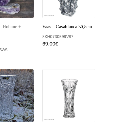
Vaas – Casablanca 30,5cm.
 – Hobune +
8KH0730599V87
69.00
€
Lisa ko
tsas
 korvi
Loe edasi