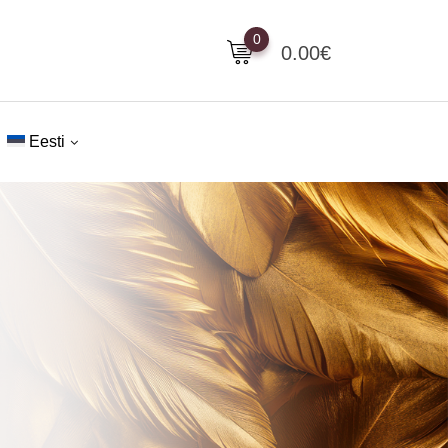
0
0.00
€
Eesti