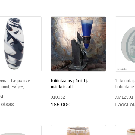
Loe edasi
Lisa
aas – Liquorice
Küünlaalus püriid ja
T-küünlaj
(must, valge)
mäekristall
hõbedane
24
910032
XM12901
 otsas
185.00
€
Laost o
Loe edasi
Lisa