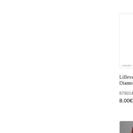
Lillev
Diamo
87901
8.00
€