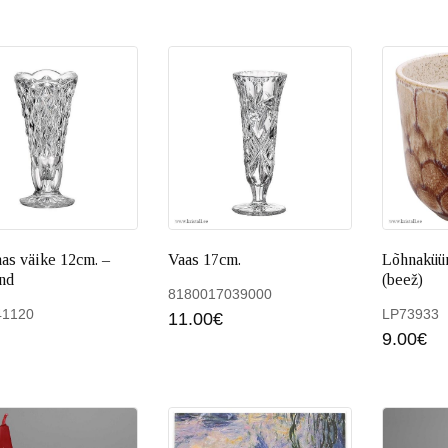
aas väike 12cm. –
Vaas 17cm.
Lõhnaküün
nd
(beež)
8180017039000
41120
LP73933
11.00
€
Lisa
9.00
€
Lisa korvi