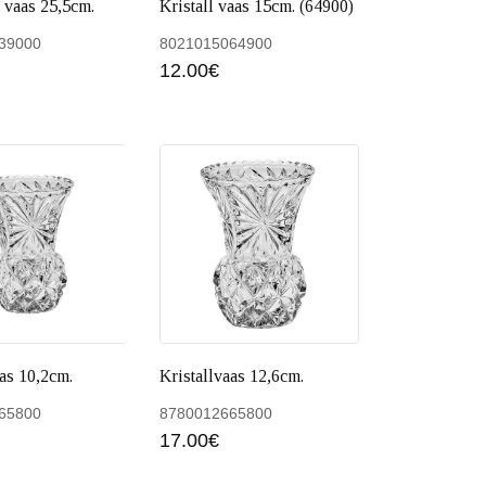
t vaas 25,5cm.
Kristall vaas 15cm. (64900)
39000
8021015064900
12.00
€
edasi
Lisa korvi
Lisa ko
as 10,2cm.
Kristallvaas 12,6cm.
65800
8780012665800
17.00
€
 korvi
Lisa korvi
Lisa ko