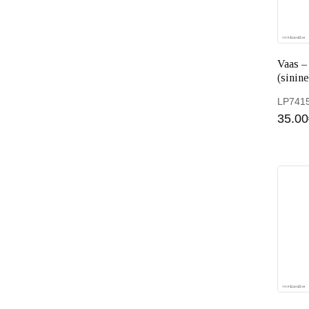
Vaas –
(sinine
LP741
35.00