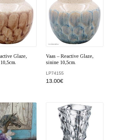
active Glaze,
Vaas – Reactive Glaze,
 10,5cm.
sinine 10,5cm.
LP74155
13.00
€
 korvi
Lisa korvi
Lisa ko