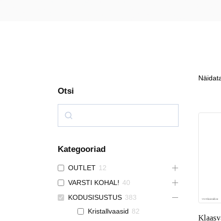
Näidat
Otsi
Kategooriad
OUTLET
12
VARSTI KOHAL!
40
KODUSISUSTUS
383
Kristallvaasid
82
Klaasv