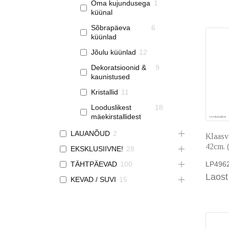
Oma kujundusega
1
küünal
Sõbrapäeva
6
küünlad
Jõulu küünlad
12
Dekoratsioonid &
9
kaunistused
Kristallid
11
Looduslikest
18
mäekirstallidest
LAUANÕUD
2
Klaasv
42cm. 
EKSKLUSIIVNE!
28
TÄHTPÄEVAD
100
LP496
Laost
KEVAD / SUVI
15