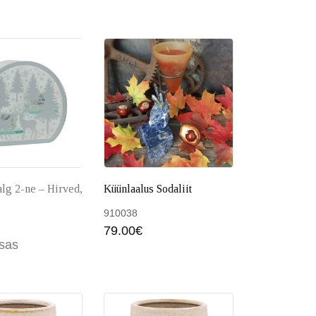
 korvi
Lisa korvi
Loe ed
alg 2-ne – Hirved,
Küünlaalus Sodaliit
910038
79.00
€
Lisa ko
tsas
 korvi
Loe edasi