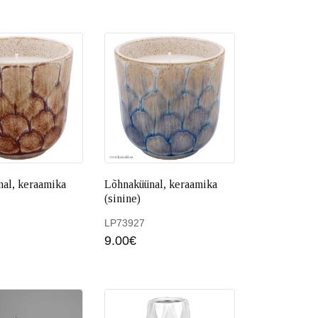
al, keraamika
Lõhnaküünal, keraamika
(sinine)
LP73927
 korvi
9.00
€
Lisa korvi
Lisa ko