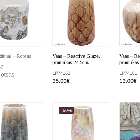
üünal – Robins
Vaas – Reactive Glaze,
Vaas – Re
pruunikas 24,5cm.
pruunikas
42
LP74162
LP74161
 otsas
Loe edasi
35.00
€
13.00
€
Lisa
-50%