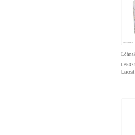
Lõhnak
LP537
Laost