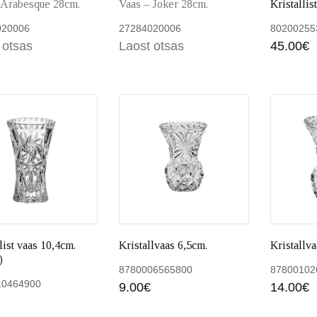
 Arabesque 28cm.
Vaas – Joker 28cm.
Kristallis
020006
27284020006
80200255
 otsas
Laost otsas
45.00
€
Loe edasi
Loe 
list vaas 10,4cm.
Kristallvaas 6,5cm.
Kristallva
)
8780006565800
87800102
10464900
9.00
€
14.00
€
Lisa
Lisa korvi