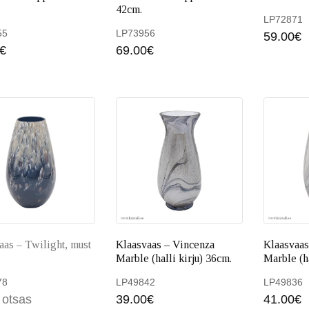
42cm.
LP72871
55
LP73956
59.00
€
€
69.00
€
Lisa korvi
Lisa
aas – Twilight, must
Klaasvaas – Vincenza
Klaasvaas
Marble (halli kirju) 36cm.
Marble (ha
78
LP49842
LP49836
 otsas
39.00
€
41.00
€