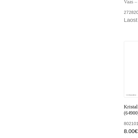
Vaas –
27282
Laost
Kristal
(64900
80210
8.00
€