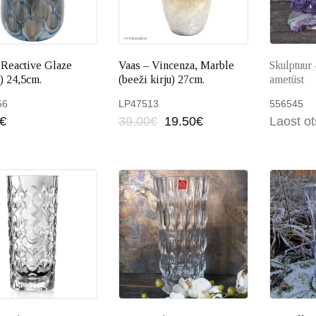
 Reactive Glaze
Vaas – Vincenza, Marble
Skulptuur
) 24,5cm.
(beeži kirju) 27cm.
ametüst
56
LP47513
556545
€
39.00
€
19.50
€
Laost o
Lisa korvi
Lisa