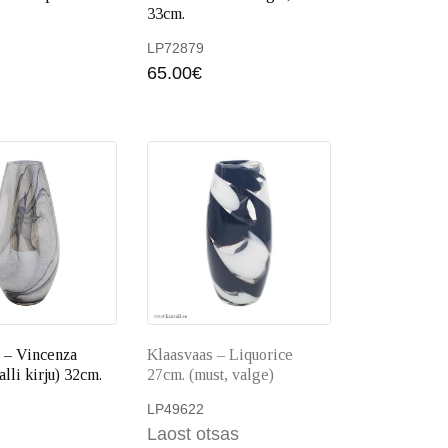
33cm.
LP72879
Lisa korvi
65.00
€
 korvi
Lisa ko
 – Vincenza
Klaasvaas – Liquorice
lli kirju) 32cm.
27cm. (must, valge)
LP49622
Laost otsas